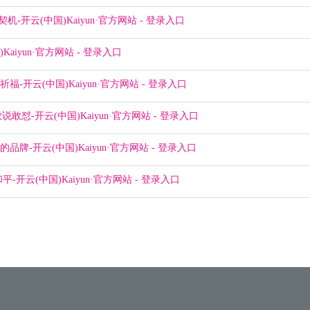
开云(中国)Kaiyun·官方网站 - 登录入口
iyun·官方网站 - 登录入口
开云(中国)Kaiyun·官方网站 - 登录入口
说敢怼-开云(中国)Kaiyun·官方网站 - 登录入口
-开云(中国)Kaiyun·官方网站 - 登录入口
(中国)Kaiyun·官方网站 - 登录入口