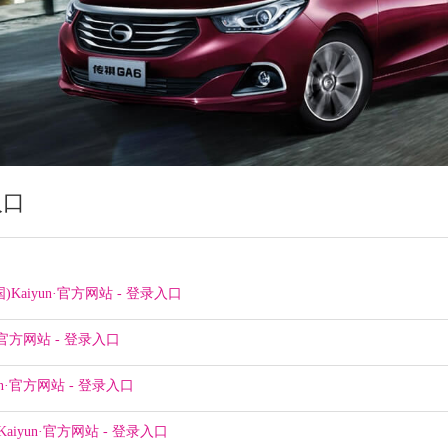
入口
aiyun·官方网站 - 登录入口
·官方网站 - 登录入口
·官方网站 - 登录入口
iyun·官方网站 - 登录入口