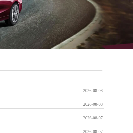
2026-08-08
2026-08-08
2026-08-07
2026-08-07